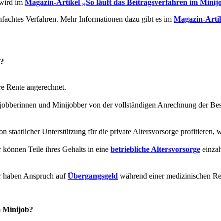
 wird im
Magazin-Artikel „So läuft das Beitragsverfahren im Minij
infachtes Verfahren. Mehr Informationen dazu gibt es im
Magazin-Artik
b?
re Rente angerechnet.
ijobberinnen und Minijobber von der vollständigen Anrechnung der Bes
staatlicher Unterstützung für die private Altersvorsorge profitieren, 
 können Teile ihres Gehalts in eine
betriebliche Altersvorsorge
einzah
er haben Anspruch auf
Übergangsgeld
während einer medizinischen Re
m Minijob?